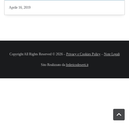
Aprile 16, 2019
Copyright All Rights Reserved © 2026 –
Privacy e Cookies Policy
–
Note Legali
Sito Realizzato da
federicodeserti.it