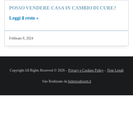
POSSO VENDERE CASA IN CAMBIO DI CURE?
Leggi il resto »
Febbraio 9, 2024
Copyright All Rights Reserved © 2026 –
Privacy e Cookies Policy
–
Note Legali
Sito Realizzato da
federicodeserti.it