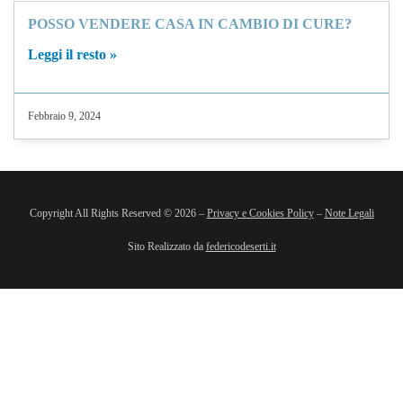
POSSO VENDERE CASA IN CAMBIO DI CURE?
Leggi il resto »
Febbraio 9, 2024
Copyright All Rights Reserved © 2026 –
Privacy e Cookies Policy
–
Note Legali
Sito Realizzato da
federicodeserti.it