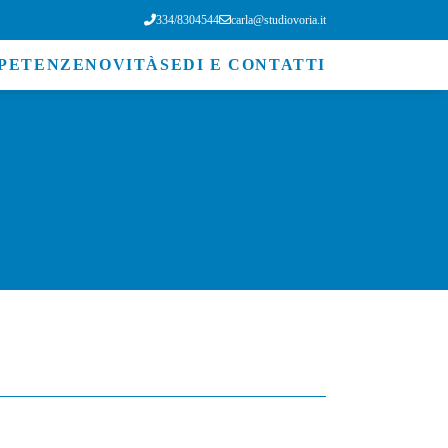
334/8304544
carla@studiovoria.it
PETENZE
NOVITÀ
SEDI E CONTATTI