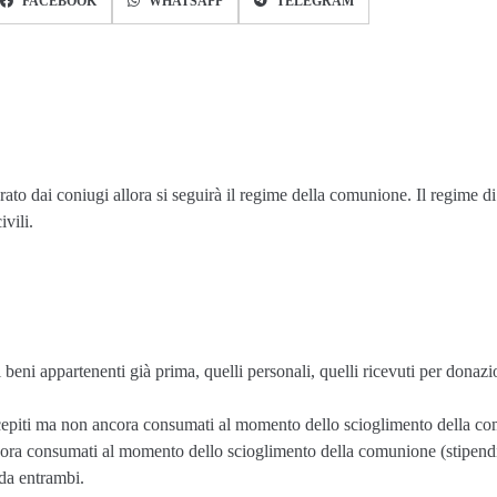
FACEBOOK
WHATSAPP
TELEGRAM
rato dai coniugi allora si seguirà il regime della comunione. Il regime 
vili.
eni appartenenti già prima, quelli personali, quelli ricevuti per donazion
ercepiti ma non ancora consumati al momento dello scioglimento della co
ancora consumati al momento dello scioglimento della comunione (stipend
 da entrambi.