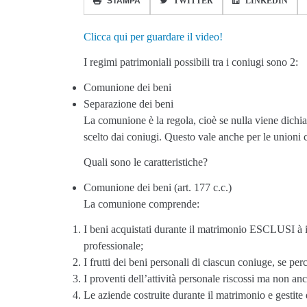
STAMPA
TWITTER
LINKEDIN
Clicca qui per guardare il video!
I regimi patrimoniali possibili tra i coniugi sono 2:
Comunione dei beni
Separazione dei beni
La comunione è la regola, cioè se nulla viene dichia
scelto dai coniugi. Questo vale anche per le unioni ci
Quali sono le caratteristiche?
Comunione dei beni (art. 177 c.c.)
La comunione comprende:
I beni acquistati durante il matrimonio ESCLUSI à i b
professionale;
I frutti dei beni personali di ciascun coniuge, se p
I proventi dell’attività personale riscossi ma non 
Le aziende costruite durante il matrimonio e gestite