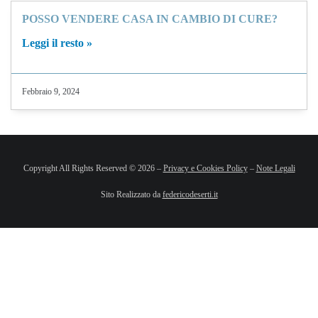
POSSO VENDERE CASA IN CAMBIO DI CURE?
Leggi il resto »
Febbraio 9, 2024
Copyright All Rights Reserved © 2026 –
Privacy e Cookies Policy
–
Note Legali
Sito Realizzato da
federicodeserti.it