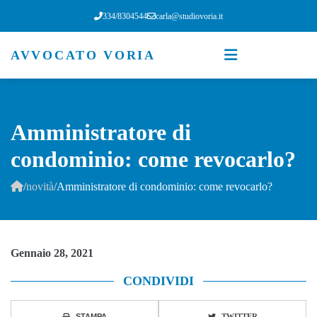
334/8304544
carla@studiovoria.it
AVVOCATO VORIA
Amministratore di
condominio: come revocarlo?
/
novità
/
Amministratore di condominio: come revocarlo?
Gennaio 28, 2021
CONDIVIDI
STAMPA
TWITTER