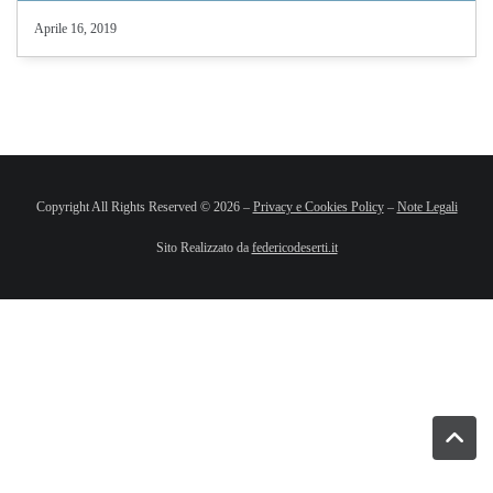
Aprile 16, 2019
Copyright All Rights Reserved © 2026 –
Privacy e Cookies Policy
–
Note Legali
Sito Realizzato da
federicodeserti.it