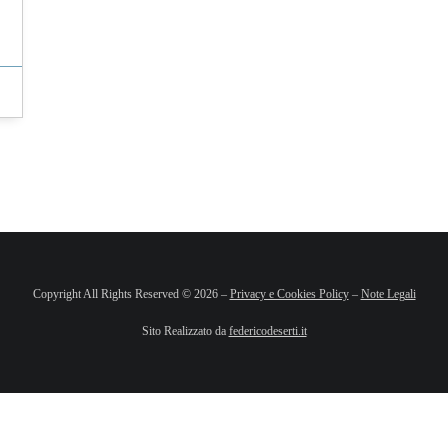
Copyright All Rights Reserved © 2026 –
Privacy e Cookies Policy
–
Note Legali
Sito Realizzato da
federicodeserti.it