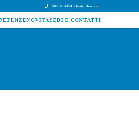
334/8304544
carla@studiovoria.it
PETENZE
NOVITÀ
SEDI E CONTATTI